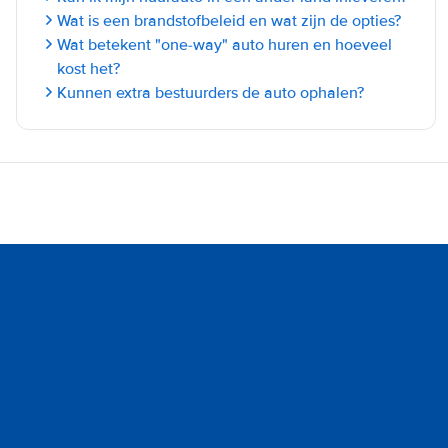
Wat is een brandstofbeleid en wat zijn de opties?
Wat betekent "one-way" auto huren en hoeveel
kost het?
Kunnen extra bestuurders de auto ophalen?